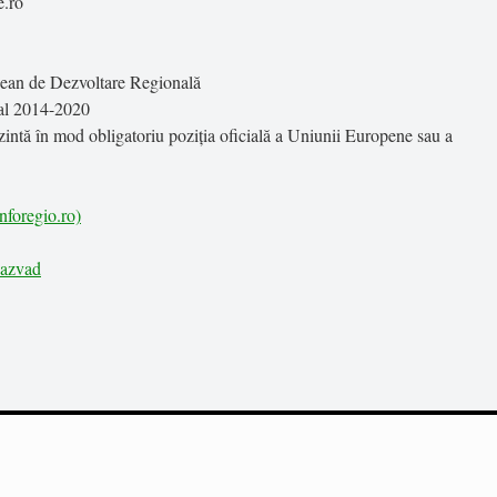
e.ro
pean de Dezvoltare Regională
al 2014-2020
zintă în mod obligatoriu poziția oficială a Uniunii Europene sau a
nforegio.ro)
Razvad