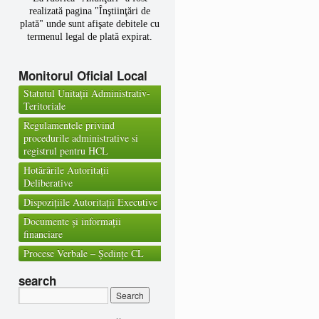
realizată pagina "Înştiinţări de
plată" unde sunt afişate debitele cu
termenul legal de plată expirat.
Arderea miristilor şi vegetaţiei
Monitorul Oficial Local
uscate, se execută numai după
obţinerea permisului de lucru cu
Statutul Unitații Administrativ-
focul de la primărie.
Teritoriale
Regulamentele privind
procedurile administrative si
registrul pentru HCL
Hotărârile Autoritații
Deliberative
Dispozițiile Autoritații Executive
Documente și informații
financiare
Procese Verbale – Ședințe CL
search