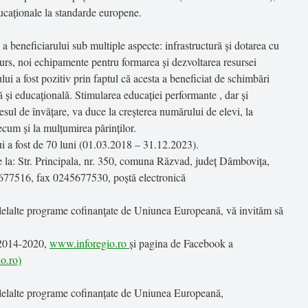
ducaționale la standarde europene.
e a beneficiarului sub multiple aspecte: infrastructură și dotarea cu
urs, noi echipamente pentru formarea și dezvoltarea resursei
ui a fost pozitiv prin faptul că acesta a beneficiat de schimbări
ă și educațională. Stimularea educației performante , dar și
esul de învățare, va duce la creșterea numărului de elevi, la
ecum și la mulțumirea părinților.
i a fost de 70 luni (01.03.2018 – 31.12.2023).
e la: Str. Principala, nr. 350, comuna Răzvad, județ Dâmbovița,
5677516, fax 0245677530, poștă electronică
celelalte programe cofinanţate de Uniunea Europeană, vă invităm să
 2014-2020,
www.inforegio.ro
și pagina de Facebook a
o.ro)
celelalte programe cofinanțate de Uniunea Europeană,