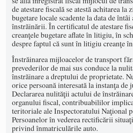
se află înregistrat fiscal mijlocul de tran
de atestare fiscală se atestă achitarea la z
bugetare locale scadente la data de întâi
înstrăinării. În certificatul de atestare f
creanţele bugetare aflate în litigiu, în 
despre faptul că sunt în litigiu creanţe 
Înstrăinarea mijloacelor de transport făr
prevederilor de mai sus conduce la nulit
înstrăinare a dreptului de proprietate. Nu
orice persoană interesată la instanţa de
Declararea nulităţii actului de înstrăina
organului fiscal, contribuabililor implicaţ
teritoriale ale Inspectoratului Naţional
Persoanelor în vederea rectificării situaţi
privind înmatriculările auto.