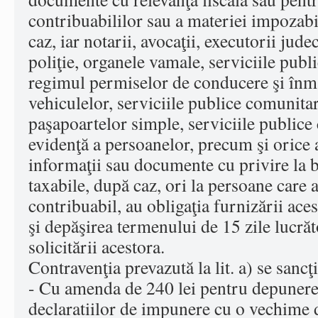
contribuabililor sau a materiei impozabi
caz, iar notarii, avocaţii, executorii jude
poliţie, organele vamale, serviciile pub
regimul permiselor de conducere şi înma
vehiculelor, serviciile publice comunita
paşapoartelor simple, serviciile public
evidenţă a persoanelor, precum şi orice a
informaţii sau documente cu privire la 
taxabile, după caz, ori la persoane care a
contribuabil, au obligaţia furnizării ace
şi depăşirea termenului de 15 zile lucrăt
solicitării acestora.
Contravenţia prevazută la lit. a) se sancţ
- Cu amenda de 240 lei pentru depunere
declaratiilor de impunere cu o vechime d