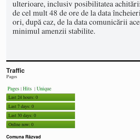
ulterioare, inclusiv posibilitatea achităr
de cel mult 48 de ore de la data încheier
ori, după caz, de la data comunicării ace
minimul amenzii stabilite.
Traffic
Pages
Pages
Hits
Unique
|
|
Last 24 hours:
0
Last 7 days:
0
Last 30 days:
0
Online now: 0
Comuna Răzvad