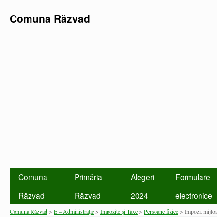
Comuna Răzvad
Comuna
Primăria
Alegeri
Formulare
Răzvad
Răzvad
2024
electronice
Comuna Răzvad
>
E – Administraţie
>
Impozite şi Taxe
>
Persoane fizice
> Impozit mijloa