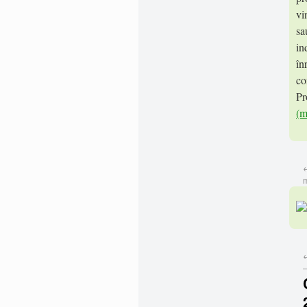
vi
sa
in
în
co
Pr
(
m