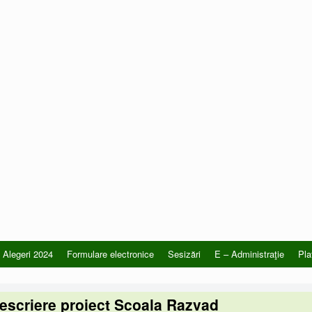
Alegeri 2024
Formulare electronice
Sesizări
E – Administraţie
Pla
escriere proiect Scoala Razvad