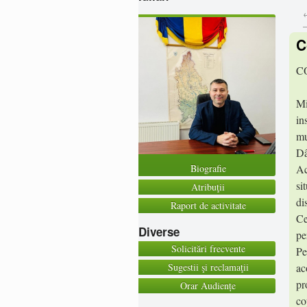
C
C
Mi
in
mu
Dâ
Biografie
Ac
si
Atribuţii
di
Raport de activitate
Ce
Diverse
pe
Solicitări frecvente
Pe
Sugestii şi reclamaţii
ac
pr
Orar Audiențe
co