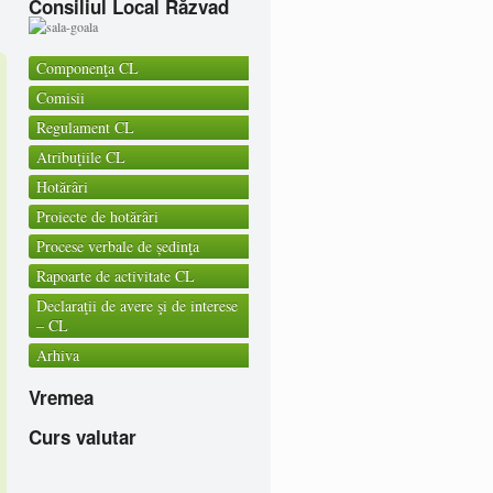
Consiliul Local Răzvad
Componenţa CL
Comisii
Regulament CL
Atribuţiile CL
Hotărâri
Proiecte de hotărâri
Procese verbale de ședinţa
Rapoarte de activitate CL
Declaraţii de avere şi de interese
– CL
Arhiva
Vremea
Curs valutar