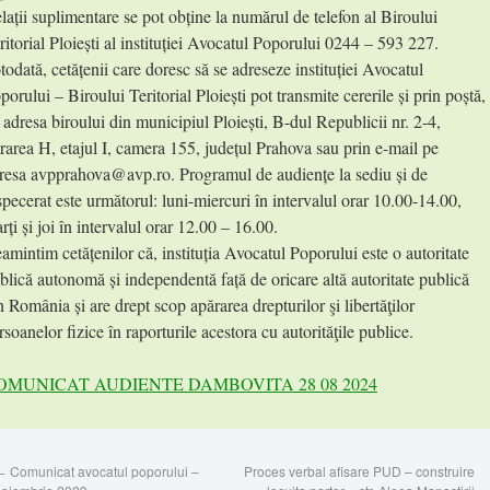
lații suplimentare se pot obține la numărul de telefon al Biroului
ritorial Ploiești al instituției Avocatul Poporului 0244 – 593 227.
todată, cetățenii care doresc să se adreseze instituției Avocatul
porului – Biroului Teritorial Ploiești pot transmite cererile și prin poștă,
 adresa biroului din municipiul Ploiești, B-dul Republicii nr. 2-4,
trarea H, etajul I, camera 155, județul Prahova sau prin e-mail pe
resa avpprahova@avp.ro. Programul de audiențe la sediu și de
specerat este următorul: luni-miercuri în intervalul orar 10.00-14.00,
rți și joi în intervalul orar 12.00 – 16.00.
amintim cetățenilor că, instituția Avocatul Poporului este o autoritate
blică autonomă și independentă față de oricare altă autoritate publică
n România și are drept scop apărarea drepturilor şi libertăţilor
rsoanelor fizice în raporturile acestora cu autorităţile publice.
OMUNICAT AUDIENTE DAMBOVITA 28 08 2024
←
Comunicat avocatul poporului –
Proces verbal afisare PUD – construire