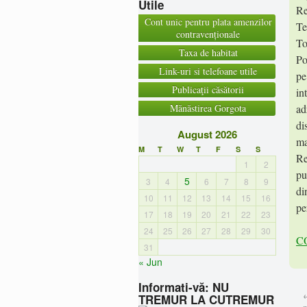
Utile
Re
Cont unic pentru plata amenzilor
Te
contravenționale
To
Taxa de habitat
Po
Link-uri si telefoane utile
pe
Publicaţii căsătorii
in
Mănăstirea Gorgota
ad
di
August 2026
ma
M
T
W
T
F
S
S
Re
1
2
pu
5
3
4
6
7
8
9
di
10
11
12
13
14
15
16
pe
17
18
19
20
21
22
23
24
25
26
27
28
29
30
C
31
« Jun
Informati-vă: NU
TREMUR LA CUTREMUR