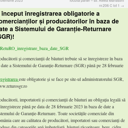
noiembrie 2023
locuita parter – str. Aleea Manastirii
nr.206 C lot 1
→
 început înregistrarea obligatorie a
omercianților și producătorilor în baza de
ate a Sistemului de Garanție-Returnare
SGR)!
oducătorii și comercianții de băuturi trebuie să se înregistreze în baza
 date a Sistemului de Garanție-Returnare (SGR) până pe 28 februarie
registrarea
este obligatorie și se face pe site-ul administratorului SGR,
w.returosgr.ro
oducătorii, importatorii și comercianții de băuturi au obligația legală să
 înregistreze până pe data de 28 februarie 2023 în baza de date a
stemului de Garanție-Returnare. Toate societățile comerciale din
mânia care au calitatea de producători, importatori sau comercianți de
oduse din categoriile apă îmbuteliată, băuturi răcoritoare, bere, cidru,